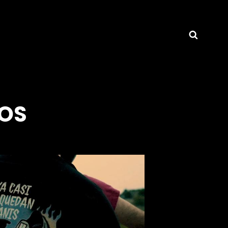
NOQUEDANCANIS
s, Cine
IOS