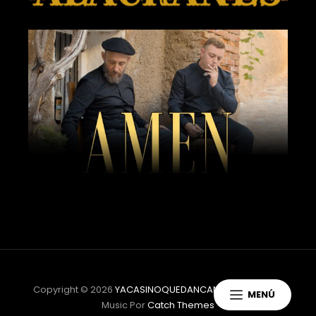
Copyright © 2026
YACASINOQUEDANCANIS
|
Scapeshot
MENÚ
Music Por
Catch Themes