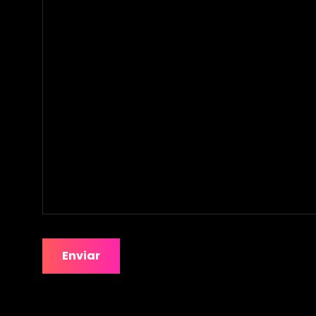
Enviar