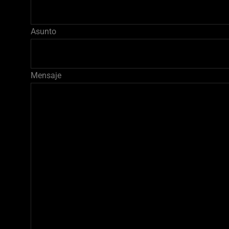
Asunto
Mensaje