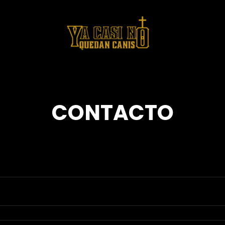
YACASI
Series, Entrevista
CONTACTO