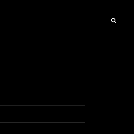
NOQUEDANCANIS
s, Cine