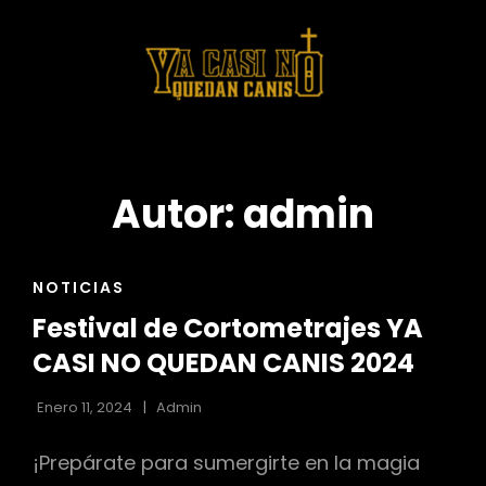
UEDANCANIS
YACASINOQ
Series, Entrevistas,
Cine
Autor:
admin
ENLACES
NOTICIAS
DE
Festival de Cortometrajes YA
LAS
CATEGORÍAS
CASI NO QUEDAN CANIS 2024
Enero 11, 2024
Admin
¡Prepárate para sumergirte en la magia