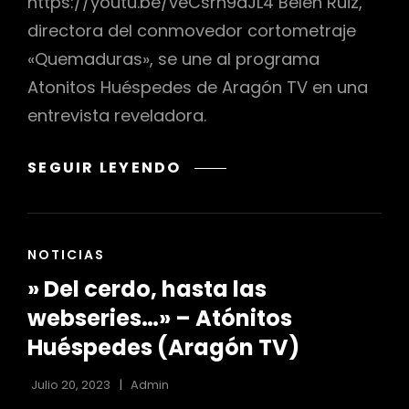
https://youtu.be/veCsrh9aJL4 Belén Ruiz,
directora del conmovedor cortometraje
«Quemaduras», se une al programa
Atonitos Huéspedes de Aragón TV en una
entrevista reveladora.
»
SEGUIR LEYENDO
QUEMADURAS,
UN
CORTOMETRAJE
ENLACES
NOTICIAS
CONTRA
DE
LA
» Del cerdo, hasta las
LAS
VIOLENCIA
CATEGORÍAS
webseries…» – Atónitos
DE
Huéspedes (Aragón TV)
GÉNERO»
–
Julio 20, 2023
Admin
ATÓNITOS