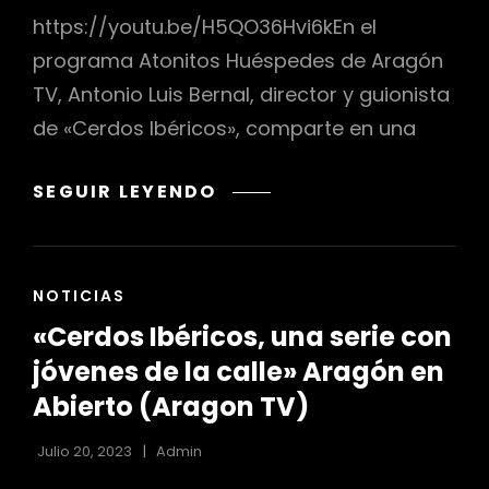
HUÉSPEDES
https://youtu.be/H5QO36Hvi6kEn el
(ARAGÓN
programa Atonitos Huéspedes de Aragón
TV)
TV, Antonio Luis Bernal, director y guionista
de «Cerdos Ibéricos», comparte en una
»
SEGUIR LEYENDO
DEL
CERDO,
HASTA
ENLACES
NOTICIAS
LAS
DE
WEBSERIES…»
«Cerdos Ibéricos, una serie con
LAS
–
CATEGORÍAS
jóvenes de la calle» Aragón en
ATÓNITOS
Abierto (Aragon TV)
HUÉSPEDES
(ARAGÓN
Julio 20, 2023
Admin
TV)