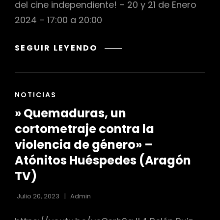
del cine independiente! – 20 y 21 de Enero
2024 – 17:00 a 20:00
FESTIVAL
SEGUIR LEYENDO
DE
r
CORTOMETRAJES
YA
ENLACES
NOTICIAS
CASI
DE
NO
» Quemaduras, un
LAS
QUEDAN
CATEGORÍAS
cortometraje contra la
CANIS
violencia de género» –
2024
Atónitos Huéspedes (Aragón
TV)
Julio 20, 2023
Admin