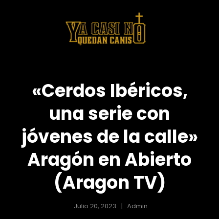
UEDANCANIS
YACASINOQ
Series, Entrevistas,
Cine
«Cerdos Ibéricos,
una serie con
jóvenes de la calle»
Aragón en Abierto
(Aragon TV)
Julio 20, 2023
Admin